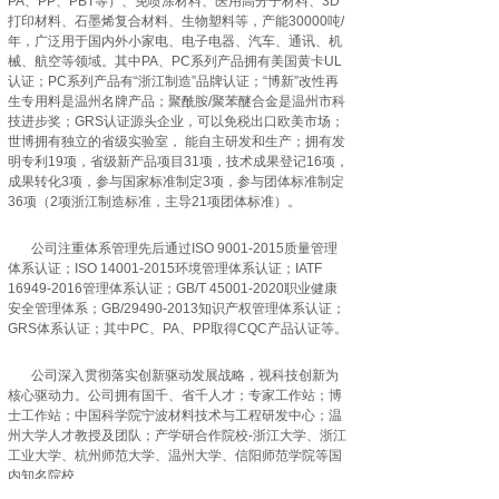
PA、PP、PBT等）、免喷涂材料、医用高分子材料、3D
打印材料、石墨烯复合材料、生物塑料等，产能30000吨/
年，广泛用于国内外小家电、电子电器、汽车、通讯、机
械、航空等领域。其中PA、PC系列产品拥有美国黄卡UL
认证；PC系列产品有“浙江制造”品牌认证；“博新”改性再
生专用料是温州名牌产品；聚酰胺/聚苯醚合金是温州市科
技进步奖；GRS认证源头企业，可以免税出口欧美市场；
世博拥有独立的省级实验室， 能自主研发和生产；拥有发
明专利19项，省级新产品项目31项，技术成果登记16项，
成果转化3项，参与国家标准制定3项，参与团体标准制定
36项（2项浙江制造标准，主导21项团体标准）。
公司注重体系管理先后通过ISO 9001-2015质量管理
体系认证；ISO 14001-2015环境管理体系认证；IATF
16949-2016管理体系认证；GB/T 45001-2020职业健康
安全管理体系；GB/29490-2013知识产权管理体系认证；
GRS体系认证；其中PC、PA、PP取得CQC产品认证等。
公司深入贯彻落实创新驱动发展战略，视科技创新为
核心驱动力。公司拥有国千、省千人才；专家工作站；博
士工作站；中国科学院宁波材料技术与工程研发中心；温
州大学人才教授及团队；产学研合作院校-浙江大学、浙江
工业大学、杭州师范大学、温州大学、信阳师范学院等国
内知名院校。