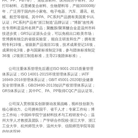
PA、PP、PBT等）、免喷涂材料、医用高分子材料、3D
打印材料、石墨烯复合材料、生物塑料等，产能30000吨/
年，广泛用于国内外小家电、电子电器、汽车、通讯、机
械、航空等领域。其中PA、PC系列产品拥有美国黄卡UL
认证；PC系列产品有“浙江制造”品牌认证；“博新”改性再
生专用料是温州名牌产品；聚酰胺/聚苯醚合金是温州市科
技进步奖；GRS认证源头企业，可以免税出口欧美市场；
世博拥有独立的省级实验室， 能自主研发和生产；拥有发
明专利19项，省级新产品项目31项，技术成果登记16项，
成果转化3项，参与国家标准制定3项，参与团体标准制定
36项（2项浙江制造标准，主导21项团体标准）。
公司注重体系管理先后通过ISO 9001-2015质量管理
体系认证；ISO 14001-2015环境管理体系认证；IATF
16949-2016管理体系认证；GB/T 45001-2020职业健康
安全管理体系；GB/29490-2013知识产权管理体系认证；
GRS体系认证；其中PC、PA、PP取得CQC产品认证等。
公司深入贯彻落实创新驱动发展战略，视科技创新为
核心驱动力。公司拥有国千、省千人才；专家工作站；博
士工作站；中国科学院宁波材料技术与工程研发中心；温
州大学人才教授及团队；产学研合作院校-浙江大学、浙江
工业大学、杭州师范大学、温州大学、信阳师范学院等国
内知名院校。