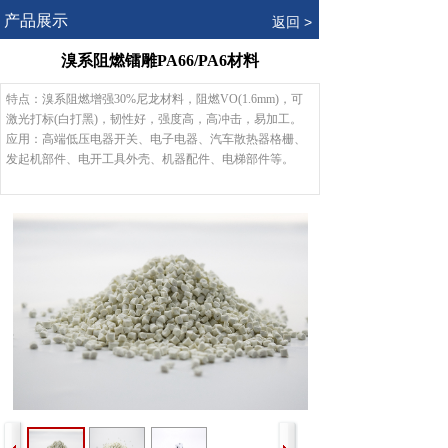
.
产品展示
返回 >
溴系阻燃镭雕PA66/PA6材料
特点
：
溴系阻燃增强30%尼龙材料，阻燃VO(1.6mm)，可
激光打标(白打黑)，韧性好，强度高，高冲击，易加工。
应用
：
高端低压电器开关、电子电器、汽车散热器格栅、
发起机部件、电开工具外壳、机器配件、电梯部件等。